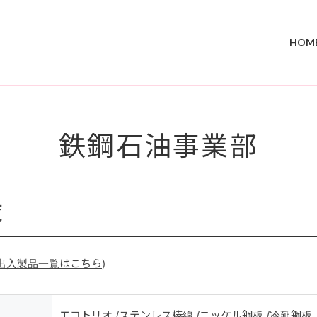
HOM
鉄鋼石油事業部
覧
出入製品一覧はこちら
)
エコトリオ /ステンレス棒線 /ニッケル鋼板 /冷延鋼板