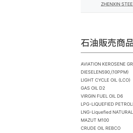
ZHENXIN STEE
石油販売商
AVIATION KEROSENE GRA
DIESELEN590,(10PPM)
LIGHT CYCLE OIL (LCO)
GAS OIL D2
VIRGIN FUEL OIL D6
LPG-LIQUEFIED PETRO
LNG-Liquefied NATURA
MAZUT M100
CRUDE OIL REBCO