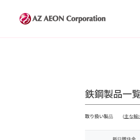
鉄鋼製品一
取り扱い製品
(
主な輸
新日鐵住金